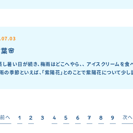
.07.03
葉🌸
蒸し暑い日が続き、梅雨はどこへやら、、 アイスクリームを食
 梅雨の季節といえば、「紫陽花」とのことで紫陽花について少し
 前へ
次へ
1
2
3
4
5
6
7
8
9