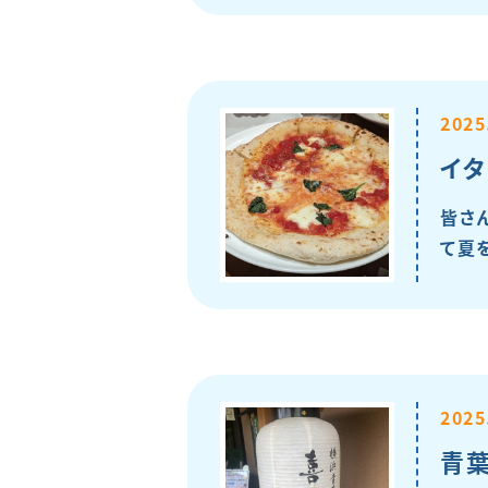
2025
イタ
皆さ
て夏
2025
青