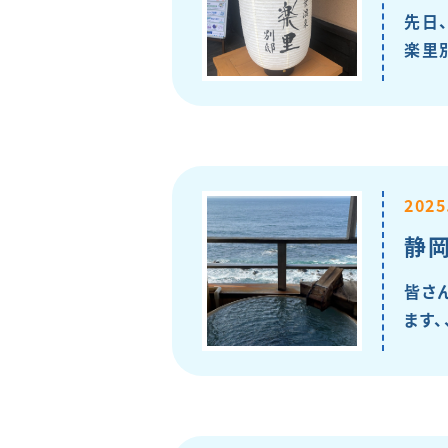
先日
楽里
2025
静岡
皆さ
ます