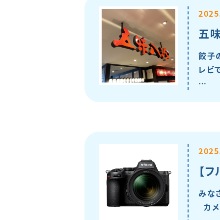
2025
五味
餃子
レビ
…
2025
【フ
みな
カメ