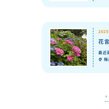
2025
花言
最近
🍨
«