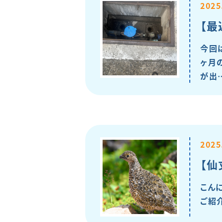
2025
【最
今回
ヶ月
が出
2025
【仙
こん
ご紹