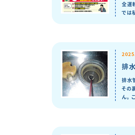
全運
では
2025
排
排水
その
ん。