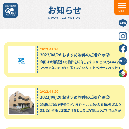
お知らせ
MENU
NEWS and TOPICS
2022.08.26
2022/08/26 おすすめ物件のご紹介🍧🥵
今回は大船駅近くの物件を紹介します🚢🌟 とってもいいマ
ンションなので、ぜひご覧くださいね♪ 【ワタナベハイツ】👈
SUUMOページに遷移します😀 …
2022.08.20
2022/08/20 おすすめ物件のご紹介🍧🥵
2週間ぶりの更新でございます・・・。 お盆休みを頂戴しており
ました！ 皆様はお出かけなどしましたでしょうか？ 花火🎇が
打ちあがっていたり、台風🌀がきたりと大変な期間でした…