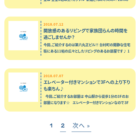
お部屋です♪ ダイニングキッチンはは8.5帖と広々としてお
り 開…
2018.07.12
開放感のあるリビングで家族団らんの時間を
過ごしませんか？
今回、ご紹介するのは第六丸正ビル！！ 台村町の閑静な住宅
街にある11帖の広々としたリビングのあるお部屋です♪ 1
階のお部屋なので下の階の方への足音など、生活音を気に
する方へオススメ！ …
2018.07.07
エレベーター付きマンションで3Fへの上り下り
も楽ちん♪
今回、ご紹介するお部屋は 中山駅から徒歩1分の3Fのお
部屋になります☆ エレベーター付きマンションなので３F
のお部屋でも 重い荷物の持ち運びもスムーズに行えま
す！…
次へ »
1
2