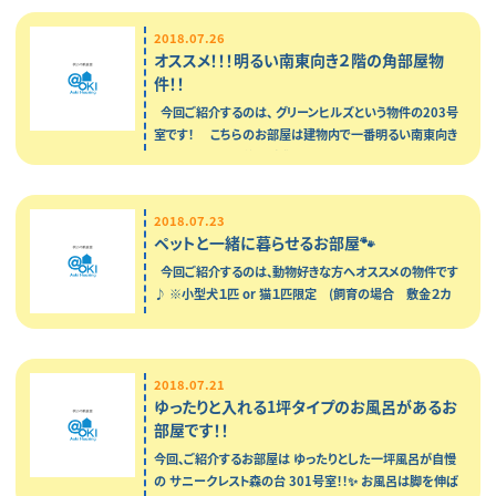
2018.07.26
オススメ！！！明るい南東向き２階の角部屋物
件！！
今回ご紹介するのは、 グリーンヒルズという物件の203号
室です！ こちらのお部屋は建物内で一番明るい南東向き
♪ ぽかぽかな日差しが感じ…
2018.07.23
ペットと一緒に暮らせるお部屋🐾
今回ご紹介するのは、動物好きな方へオススメの物件です
♪ ※小型犬１匹 or 猫１匹限定 (飼育の場合 敷金２カ
月) Vill nueve A …
2018.07.21
ゆったりと入れる1坪タイプのお風呂があるお
部屋です！！
今回、ご紹介するお部屋は ゆったりとした一坪風呂が自慢
の サニークレスト森の台 301号室！！✨ お風呂は脚を伸ば