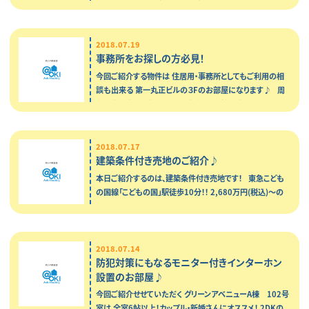
してゆっくりとした時間をお過ごしいただける 自分だけの
リラックスタ…
2018.07.19
事務所をお探しの方必見！
今回ご紹介する物件は 住居用・事務所としてもご利用の相
談も出来る 第一丸正ビルの３Fのお部屋になります♪ 周
辺は商店街や区役所等あり 大変、利便性の高いお部屋とな
っております。…
2018.07.17
建築条件付き売地のご紹介♪
本日ご紹介するのは、建築条件付き売地です！ 東急こども
の国線「こどもの国」駅徒歩10分！！ 2,680万円(税込)～の
全8宅地の分譲プロジェクトです♪ &…
2018.07.14
防犯対策にもなるモニター付きインターホン
設置のお部屋♪
今回ご紹介せせていただく グリーンアベニューA棟 102号
室は 全室6帖以上！カップル・新婚さんにオススメ！ 2DKの