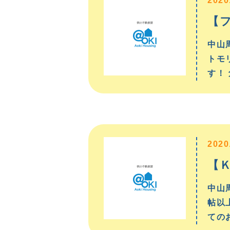
2020
【
中山
トモ
す！
2020
【
中山
帖以
ての