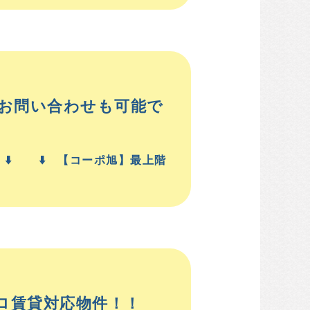
のお問い合わせも可能で
️ ⬇️ ⬇️ 【コーポ旭】最上階
ロ賃貸対応物件！！