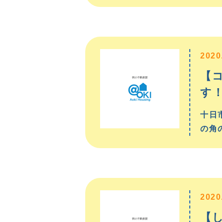
2020
【
す
十日市
の角
2020
【