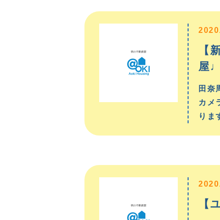
2020
【
屋
田奈
カメ
りま
2020
【