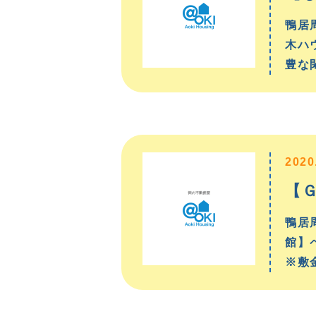
鴨居
木ハ
豊な
2020
【
鴨居
館】
※敷