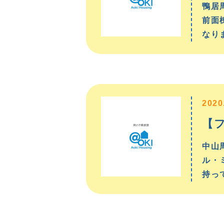
鴨居
前面
なり
2020
【
中山
ル・
持っ