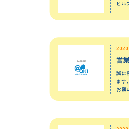
ヒル
2020
営
誠に
ます
お願