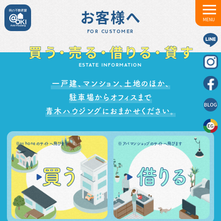
お客様へ
MENU
FOR CUSTOMER
買う・売る・借りる・貸す
ESTATE INFORMATION
⼀⼾建、マンション、⼟地のほか、
駐⾞場からオフィスまで
⻘⽊ハウジングにおまかせください。
※at honeのサイトへ飛びます
※アパマンショップのサイトへ飛びます
買う
借りる