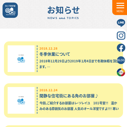
お知らせ
MENU
NEWS and TOPICS
2018.12.28
冬季休業について
2018年12月29日より2019年１月4日まで冬期休暇を頂き
ます。 …
2018.12.24
閑静な住宅街にある角のお部屋♪
今回、ご紹介するお部屋はレ・ソレイユ 101号室！！ 温か
みのある雰囲気のお部屋 人気のオール洋室ですよ！！！ 寒い
冬に嬉しい！お風呂は追炊き機能付♪ いつでも暖かいお…