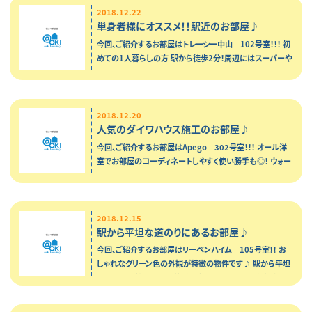
2018.12.22
単身者様にオススメ！！駅近のお部屋♪
今回、ご紹介するお部屋はトレーシー中山 102号室！！！ 初
めての1人暮らしの方 駅から徒歩2分！周辺にはスーパーや
郵便局があり利便性もよく安心ですよ 嬉しいIHキッチン♪
キッチン周りの…
2018.12.20
人気のダイワハウス施工のお部屋♪
今回、ご紹介するお部屋はApego 302号室！！！ オール洋
室でお部屋のコーディネートしやすく使い勝手も◎！ ウォー
クインクローゼットがあり収納力も◎！ 大きな1坪風呂で寒
い冬も身体の…
2018.12.15
駅から平坦な道のりにあるお部屋♪
今回、ご紹介するお部屋はリーベンハイム 105号室！！ お
しゃれなグリーン色の外観が特徴の物件です♪ 駅から平坦
なためお出掛けの際に普通に歩くのはもちろん 自転車や
ベビーカーでの移動も楽チン♪ …