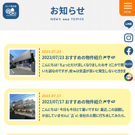
お知らせ
MENU
NEWS and TOPICS
2023.07.23
2023/07/23 おすすめの物件紹介🎆🎐🍉
こんにちは！ ちょっとだけ涼しくなりましたね🎐 どこかで聞
いた話なのですが、蚊🦟は気温が高いと発生しないとききま
した！ なので先週は蚊に刺されが無かったのですが、今週は
い…
2023.07.17
2023/07/17 おすすめの物件紹介🎆🎐🍉
こんにちは！ 今日も今日とて暑いですね！ 最近、この話題し
か出していませんι(´Д｀υ) 会社の土間に打ち水してみたら、
すこーしだけ涼しさを感じました🎐 というライフハックをお
知ら…