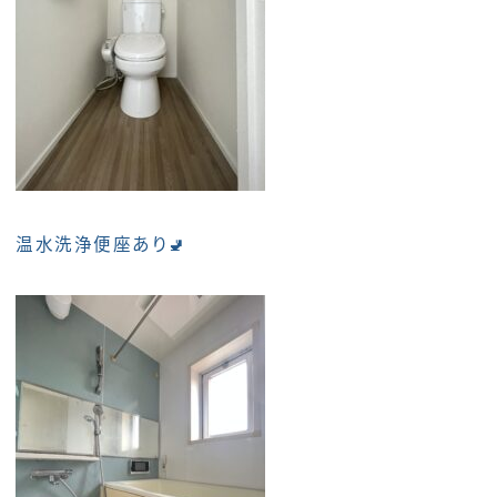
温水洗浄便座あり🚽