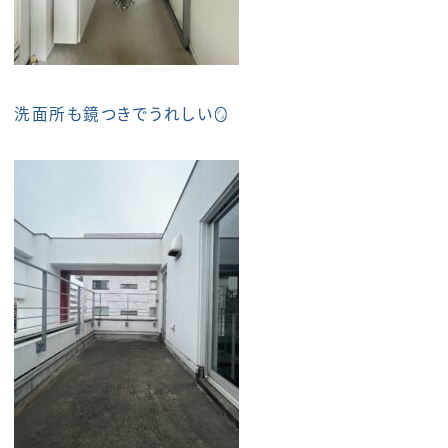
洗面所も鏡つきでうれしい🪞