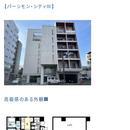
【
パーシモン・シティⅢ
】
高級感のある外観🏢