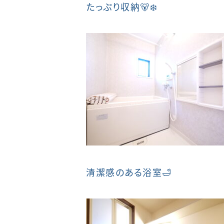
たっぷり収納🐻‍❄️
清潔感のある浴室🛁