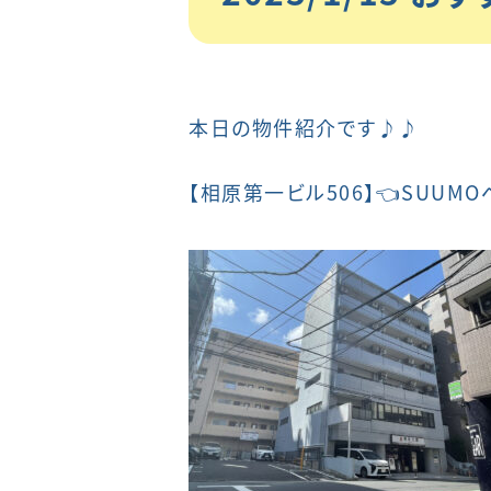
本日の物件紹介です♪♪
【
相原第一ビル506
】👈SUUM