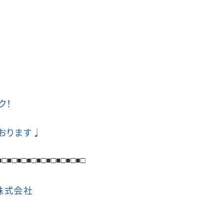
ク！
おります♩
■
□■
□■
□■□■□■□■□■□■□
株式会社