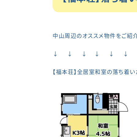
中山周辺のオススメ物件をご紹
↓ ↓ ↓ ↓ ↓ ↓ 
【福本荘】全居室和室の落ち着い