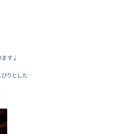
ります♩
びりとした