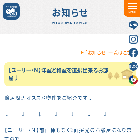
お知らせ
MENU
NEWS and TOPICS
「お知らせ」一覧はこちら
【ユーリー・Ｎ】洋室と和室を選択出来るお部
屋♩
鴨居周辺オススメ物件をご紹介です♩
↓ ↓ ↓ ↓ ↓ ↓ ↓
【ユーリー・Ｎ】前面棟もなく2面採光のお部屋になりま
すので