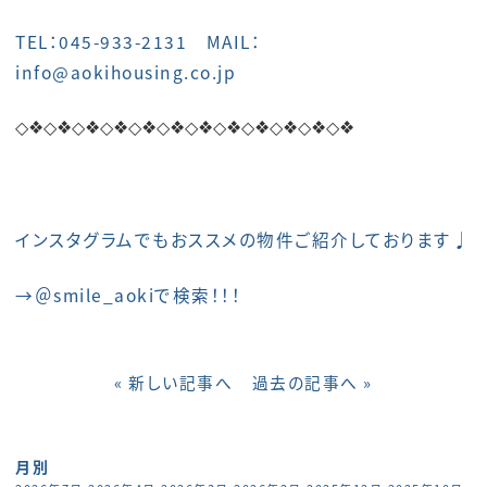
TEL：045-933-2131 MAIL：
info@aokihousing.co.jp
◇❖◇❖
◇❖◇❖
◇❖◇❖
◇❖◇❖
◇❖◇❖
◇❖◇❖
インスタグラムでもおススメの物件ご紹介しております♩
→＠smile_aokiで検索！！！
« 新しい記事へ
過去の記事へ »
月別