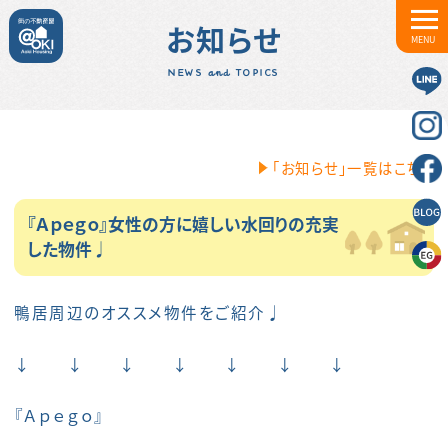
お知らせ
MENU
NEWS and TOPICS
「お知らせ」一覧はこちら
『Ａｐｅｇｏ』女性の方に嬉しい水回りの充実
した物件♩
鴨居周辺のオススメ物件をご紹介♩
↓ ↓ ↓ ↓ ↓ ↓ ↓
『Ａｐｅｇｏ』