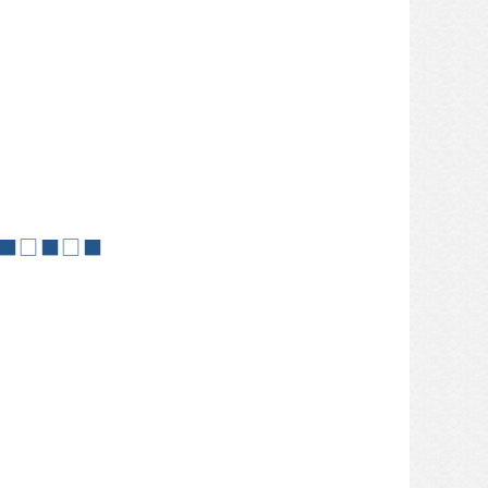
■□■□■