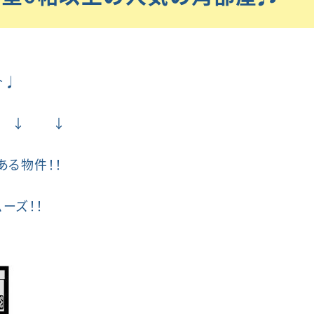
介♩
 ↓ ↓
ある物件！！
ーズ！！