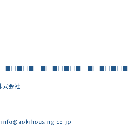
□■□■□■□■□■□■□■□■□■□■□■□
株式会社
nfo@aokihousing.co.jp