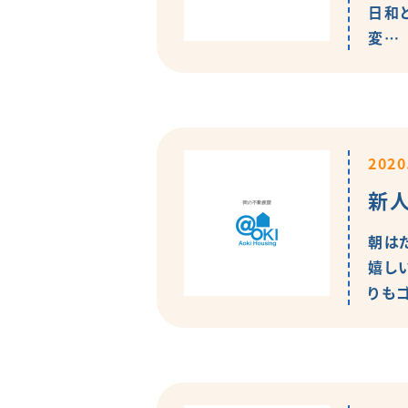
日和
変…
2020
新
朝は
嬉し
りも