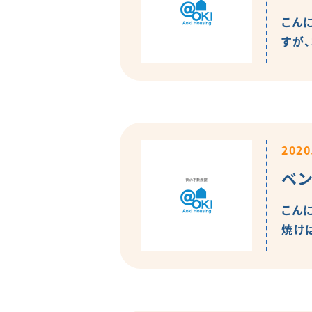
こん
すが、
2020
ベン
こん
焼け