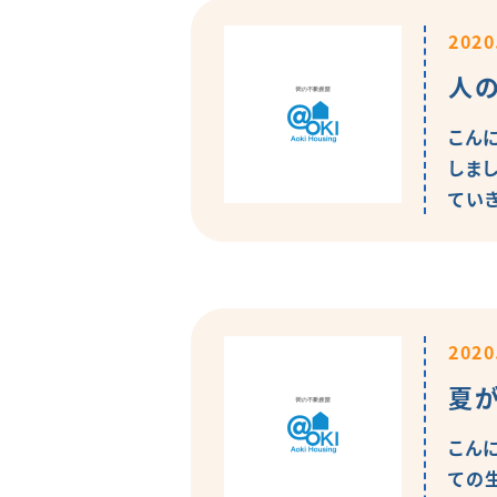
2020
人の
こん
しま
てい
2020
夏が
こん
ての