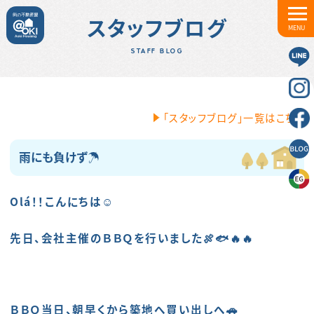
スタッフブログ
MENU
STAFF BLOG
「スタッフブログ」一覧はこちら
雨にも負けず☂
Olá！！こんにちは☺
先日、会社主催のＢＢＱを行いました🍖🐟🔥🔥
ＢＢＱ当日、朝早くから築地へ買い出しへ🚗