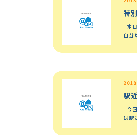
2018
特
本日
自分
2018
駅近
今回
は駅