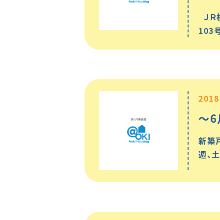
ＪＲ
10
2018
～
新築戸
週、