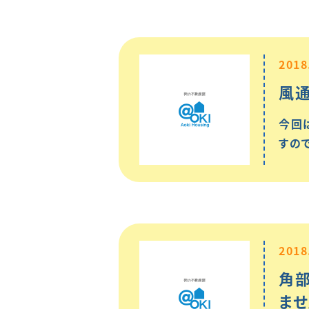
2018
風
今回
すの
2018
角
ませ