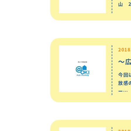
山 
2018
～
今回
放感
ー…