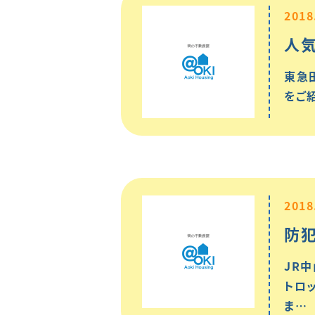
2018
人
東急
をご
2018
防犯
JR
トロ
ま…