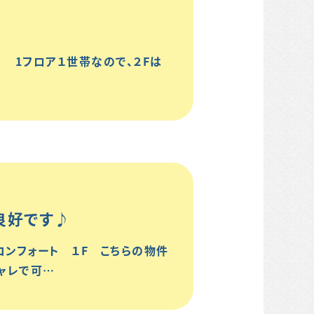
 1フロア１世帯なので、２Fは
良好です♪
コンフォート １F こちらの物件
ャレで可…