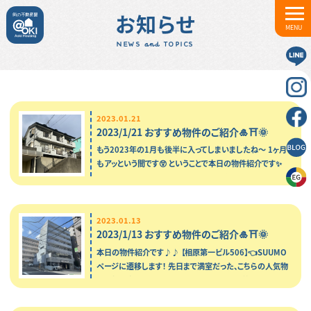
お知らせ
MENU
NEWS and TOPICS
2023.01.21
2023/1/21 おすすめ物件のご紹介🎍⛩️🌞
もう2023年の1月も後半に入ってしまいましたね～ 1ヶ月
もアッという間です😲 ということで本日の物件紹介です✨
【ウィンドヒル】👈SUUMOページに遷移し…
2023.01.13
2023/1/13 おすすめ物件のご紹介🎍⛩️🌞
本日の物件紹介です♪♪ 【相原第一ビル506】👈SUUMO
ページに遷移します！ 先日まで満室だった、こちらの人気物
件！ 空きがでました～！！ 2月下旬には入居可能予…