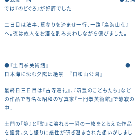
では『のどぐろ』が好評でした
二日目は法事、墓参りを済ませ一行、一路『鳥海山荘』
へ。夜は故人をお酒を酌み交わしながら偲びました。
●『土門拳美術館』 ●
日本海に沈む夕陽は絶景 『日和山公園』
最終日三日目は『古寺巡礼』、『筑豊のこどもたち』など
の作品で有名な昭和の写真家『土門拳美術館』で静寂の
中、
土門の『静』と『動』に溢れる一瞬の一枚をとらえた作品
を鑑賞。久し振りに感性が研ぎ澄まされた想いがしまし