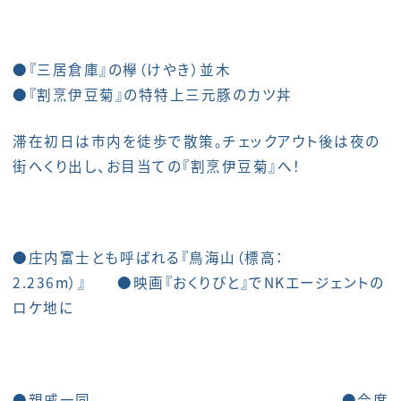
●『三居倉庫』の欅（けやき）並木
●『割烹伊豆菊』の特特上三元豚のカツ丼
滞在初日は市内を徒歩で散策。チェックアウト後は夜の
街へくり出し、お目当ての『割烹伊豆菊』へ！
●庄内富士とも呼ばれる『鳥海山（標高：
2.236m）』 ●映画『おくりびと』でNKエージェントの
ロケ地に
●親戚一同 ●会席