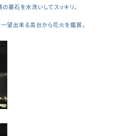
墓の墓石を水洗いしてスッキリ。
を一望出来る高台から花火を鑑賞。