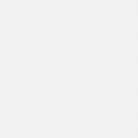
文化に触れ現地の食事やスタイルを感じるの
訪れる一つの意味でしょう。
ブ滞在後、更に2週間のトレーニングの為
入り。
はもっぱらガパオ。