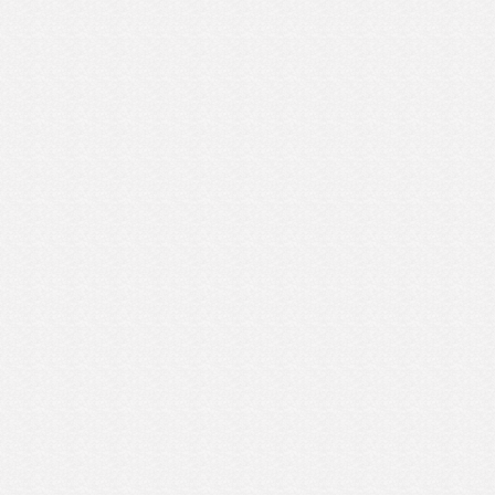
くパクチーも入っていないタイ料理？
はやタイ料理ではない気がする。
それましたが
イルスが蔓延する日本でトレーナーとして活
くことを決断したロッキー
した家族を思えば居た堪れないですが
と決断にアッパレ！