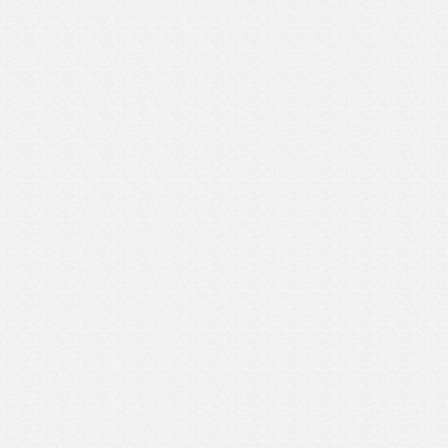
では何を食しても腹を下す。
うより辛さで。
『NO スパイシー NOパクチー』と必ず
が