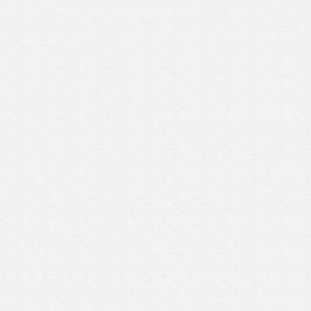
ば郷に従え
ますが
アジアを訪れた際、日本食を取らず
の食事を現地料理の屋台で済ませます。