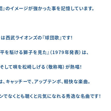
団』の
イメージが強かった
事
を
記憶していま
す。
きは西武ライオンズの『球団歌』です！
地平を駈ける獅子を見た』（1979年発表）は、
そして唄を松崎しげる（敬称略）が熱唱！
は、キャッチーで
、アップテンポ、
軽快な
楽曲。
ンでなくとも
聴くと元気になれる
秀逸な
名曲です！