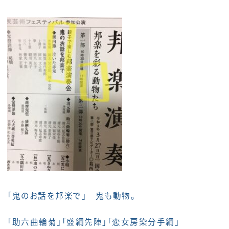
「鬼のお話を邦楽で」 鬼も動物。
「助六曲輪菊」「盛綱先陣」「恋女房染分手綱」