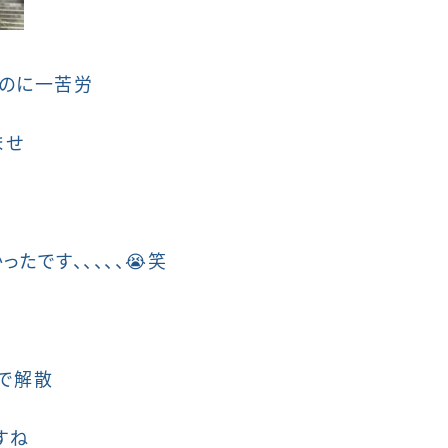
すのに一苦労
ませ
たです、、、、、😭笑
で解散
すね