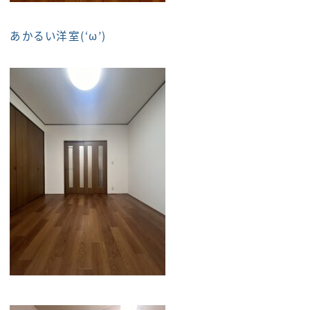
あかるい洋室(‘ω’)