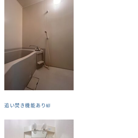
追い焚き機能あり🛀