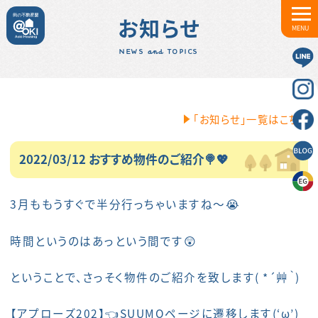
お知らせ
MENU
NEWS and TOPICS
「お知らせ」一覧はこちら
2022/03/12 おすすめ物件のご紹介🍭💖
3月ももうすぐで半分行っちゃいますね～😭
時間というのはあっという間です😲
ということで、さっそく物件のご紹介を致します( *´艸｀)
【
アプローズ202
】👈SUUMOページに遷移します(‘ω’)