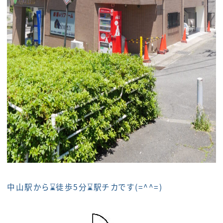
中山駅から⌛徒歩5分⌛駅チカです(=^^=)