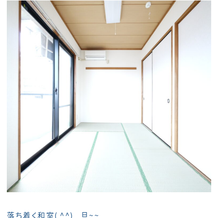
落ち着く和室( ^^) _旦~~