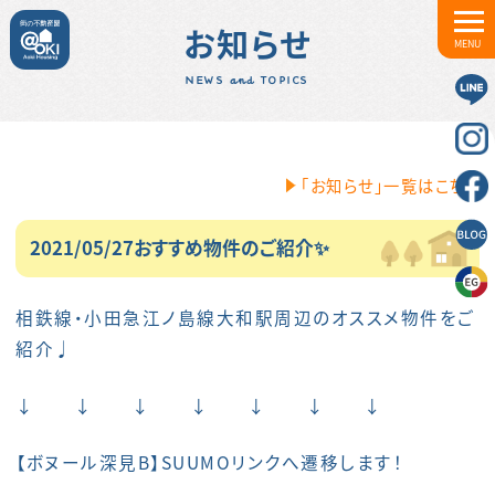
お知らせ
MENU
NEWS and TOPICS
「お知らせ」一覧はこちら
2021/05/27おすすめ物件のご紹介✨
相鉄線・小田急江ノ島線大和駅周辺のオススメ物件をご
紹介♩
↓ ↓ ↓ ↓ ↓ ↓ ↓
【
ボヌール深見B
】SUUMOリンクへ遷移します！