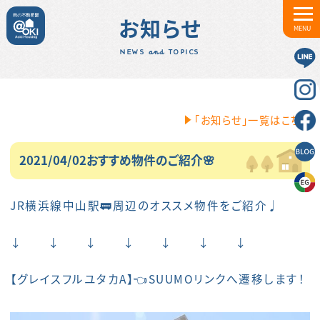
お知らせ
MENU
NEWS and TOPICS
「お知らせ」一覧はこちら
2021/04/02おすすめ物件のご紹介🌸
JR横浜線中山駅🚃周辺のオススメ物件をご紹介♩
↓ ↓ ↓ ↓ ↓ ↓ ↓
【
グレイスフルユタカA
】👈SUUMOリンクへ遷移します！