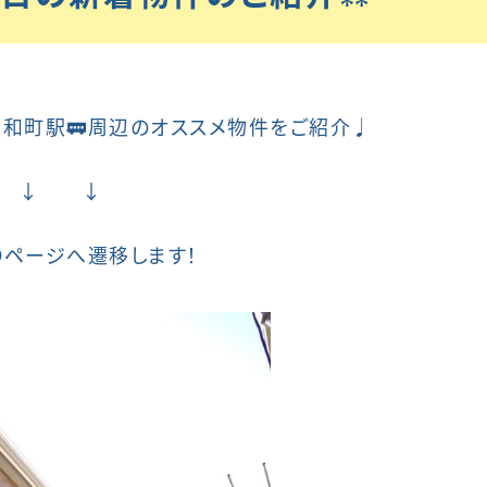
和町駅🚃周辺のオススメ物件をご紹介♩
 ↓ ↓
Oページへ遷移します！