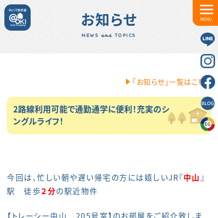
お知らせ
MENU
NEWS and TOPICS
「お知らせ」一覧はこちら
2路線利用可能で通勤通学に便利！充実のシ
ングルライフ！
今回は、忙しい朝や遅い帰宅の方には嬉しいJR『
中山
』
駅 徒歩
２
分
の駅近物件
【トレーシー中山 205号室】のお部屋をご紹介致しま