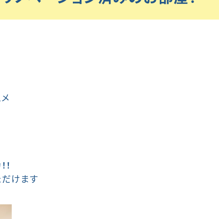
スメ
！！
ただけます