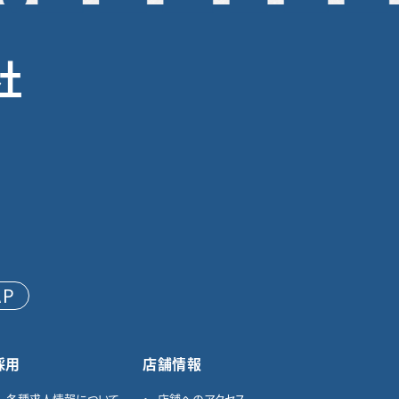
社
AP
採用
店舗情報
各種求⼈情報について
店舗へのアクセス