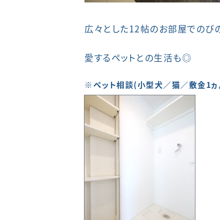
広々とした12帖のお部屋でのび
愛するペットとの生活も◎
※ペット相談(小型犬／猫／敷金1ヵ