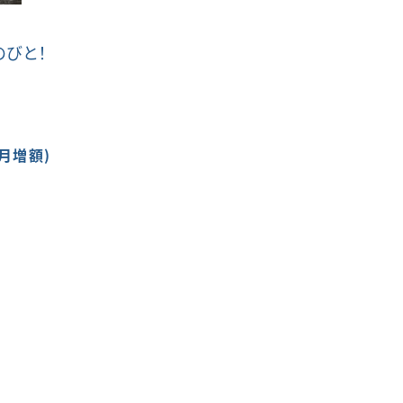
のびと！
月増額)