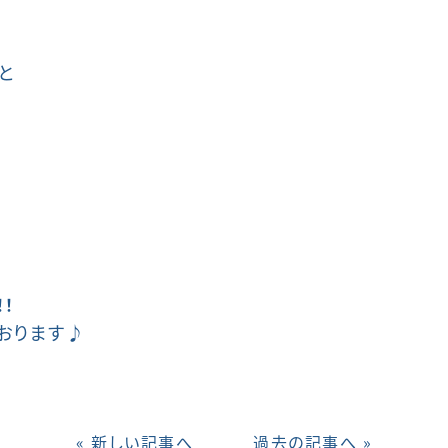
と
！
おります♪
« 新しい記事へ
過去の記事へ »