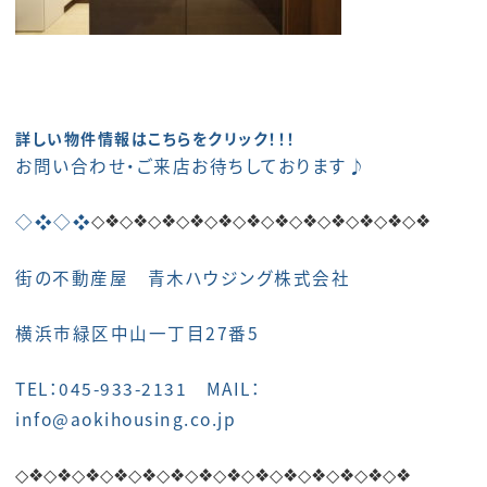
詳しい物件情報はこちらをクリック！！！
お問い合わせ・ご来店お待ちしております♪
◇❖◇❖
◇❖◇❖
◇❖◇❖
◇❖◇❖
◇❖◇❖
◇❖◇❖
◇❖◇❖
街の不動産屋 青木ハウジング株式会社
横浜市緑区中山一丁目27番5
TEL：045-933-2131 MAIL：
info@aokihousing.co.jp
◇❖◇❖
◇❖◇❖
◇❖◇❖
◇❖◇❖
◇❖◇❖
◇❖◇❖
◇❖◇❖