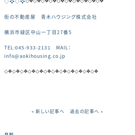
◇❖◇❖
◇❖◇❖
◇❖◇❖
◇❖◇❖
◇❖◇❖
◇❖◇❖
街の不動産屋 青木ハウジング株式会社
横浜市緑区中山一丁目27番5
TEL:045-933-2131 MAIL：
info@aokihousing.co.jp
◇❖◇❖
◇❖◇❖
◇❖◇❖
◇❖◇❖
◇❖◇❖
◇❖◇❖
« 新しい記事へ
過去の記事へ »
月別