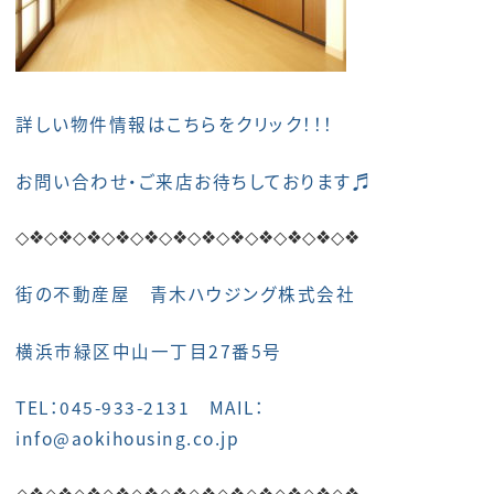
詳しい物件情報はこちらをクリック！！！
お問い合わせ・ご来店お待ちしております♬
◇❖◇❖
◇❖◇❖
◇❖◇❖
◇❖◇❖
◇❖◇❖
◇❖◇❖
街の不動産屋 青木ハウジング株式会社
横浜市緑区中山一丁目27番5号
TEL：045-933-2131 MAIL：
info@aokihousing.co.jp
◇❖◇❖
◇❖◇❖
◇❖◇❖
◇❖◇❖
◇❖◇❖
◇❖◇❖