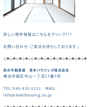
詳しい物件情報はこちらをクリック！！！
お問い合わせ・ご来店お待ちしております♩
◇❖◇❖
◇❖◇❖
◇◇❖◇❖◇❖◇❖◇❖◇❖◇❖◇❖◇❖
街の不動産屋 青木ハウジング株式会社
横浜市緑区中山一丁目27番5号
TEL：045-933-2131 MAIL：
info@aokihousing.co.jp
◇❖◇❖
◇❖◇❖
◇❖◇❖
◇❖◇❖
◇❖◇❖
◇❖◇❖
◇❖◇