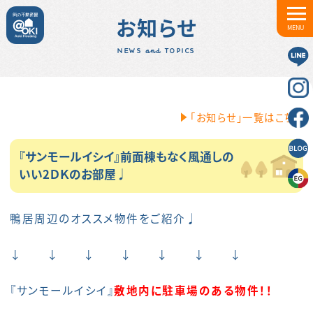
お知らせ
MENU
NEWS and TOPICS
「お知らせ」一覧はこちら
『サンモールイシイ』前面棟もなく風通しの
いい2ＤＫのお部屋♩
鴨居周辺のオススメ物件をご紹介♩
↓ ↓ ↓ ↓ ↓ ↓ ↓
『サンモールイシイ』
敷地内に駐車場のある物件！！