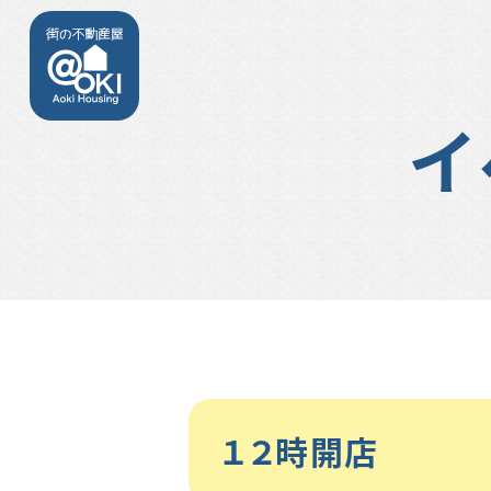
イ
１２時開店