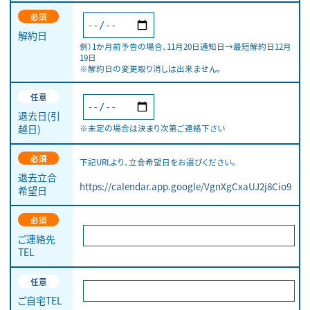
必須
解約日
例）1か月前予告の場合、11月20日通知日→最短解約日12月
19日
※解約日の変更取り消しは出来ません。
任意
退去日(引
※未定の場合は決まり次第ご連絡下さい
越日)
必須
下記URLより、立会希望日をお選びください。
退去立合
https://calendar.app.google/VgnXgCxaUJ2j8Cio9
希望日
必須
ご連絡先
TEL
任意
ご自宅TEL