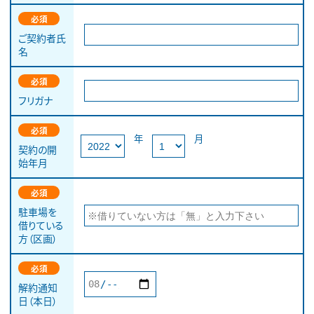
必須
ご契約者氏
名
必須
フリガナ
必須
年
月
契約の開
始年月
必須
駐車場を
借りている
方（区画）
必須
解約通知
日（本日）