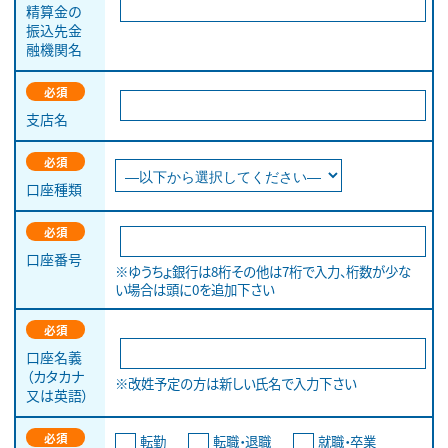
精算金の
振込先金
融機関名
必須
支店名
必須
口座種類
必須
口座番号
※ゆうちょ銀行は8桁その他は7桁で入力、桁数が少な
い場合は頭に0を追加下さい
必須
口座名義
（カタカナ
※改姓予定の方は新しい氏名で入力下さい
又は英語）
必須
転勤
転職・退職
就職・卒業