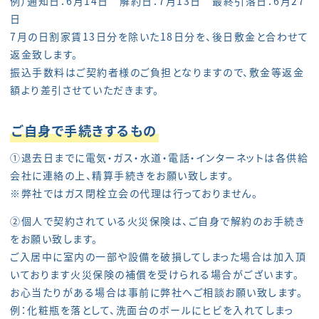
例）通知日：6月14日 解約日：7月13日 最終引落日：6月27
日
7月の日割家賃13日分を除いた18日分を、後日敷金と合わせて
返金致します。
振込手数料はご契約者様のご負担となりますので、敷金等返金
額より差引させていただきます。
ご自身で手続きするもの
①退去日までに電気・ガス・水道・電話・インターネットは各供給
会社に連絡の上、精算手続きをお願い致します。
※弊社ではガス閉栓立会の代理は行っておりません。
②個人で契約されている火災保険は、ご自身で解約のお手続き
をお願い致します。
ご入居中に室内の一部や設備を破損してしまった場合は加入頂
いております火災保険の補償を受けられる場合がございます。
お心当たりがある場合は事前に弊社へご相談お願い致します。
例：化粧瓶を落として、洗面台のボールにヒビを入れてしまっ