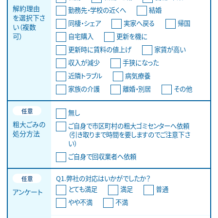
解約理由
勤務先・学校の近くへ
結婚
を選択下さ
同棲・シェア
実家へ戻る
帰国
い（複数
自宅購入
更新を機に
可）
更新時に賃料の値上げ
家賃が高い
収入が減少
手狭になった
近隣トラブル
病気療養
家族の介護
離婚・別居
その他
任意
無し
粗大ごみの
ご自身で市区町村の粗大ゴミセンターへ依頼
処分方法
（引き取りまで時間を要しますのでご注意下さ
い）
ご自身で回収業者へ依頼
Q1.弊社の対応はいかがでしたか？
任意
とても満足
満足
普通
アンケート
やや不満
不満