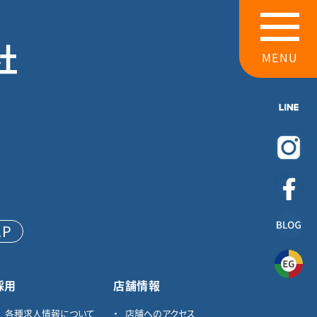
社
MENU
AP
採用
店舗情報
各種求⼈情報について
店舗へのアクセス