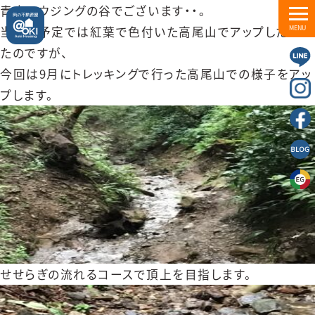
青木ハウジングの谷でございます・・。
当初の予定では紅葉で色付いた高尾山でアップしたかっ
MENU
たのですが、
今回は9月にトレッキングで行った高尾山での様子をアッ
プします。
せせらぎの流れるコースで頂上を目指します。